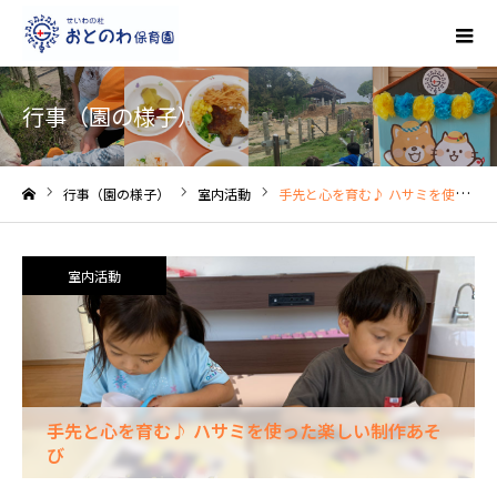
行事（園の様子）
行事（園の様子）
室内活動
手先と心を育む♪ ハサミを使った楽しい制作あそび
ホーム
室内活動
手先と心を育む♪ ハサミを使った楽しい制作あそ
び